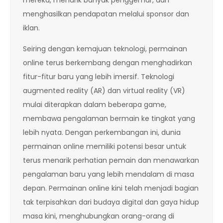
menghasilkan pendapatan melalui sponsor dan
iklan.
Seiring dengan kemajuan teknologi, permainan
online terus berkembang dengan menghadirkan
fitur-fitur baru yang lebih imersif. Teknologi
augmented reality (AR) dan virtual reality (VR)
mulai diterapkan dalam beberapa game,
membawa pengalaman bermain ke tingkat yang
lebih nyata. Dengan perkembangan ini, dunia
permainan online memiliki potensi besar untuk
terus menarik perhatian pemain dan menawarkan
pengalaman baru yang lebih mendalam di masa
depan. Permainan online kini telah menjadi bagian
tak terpisahkan dari budaya digital dan gaya hidup
masa kini, menghubungkan orang-orang di