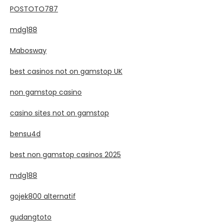
POSTOTO787
mdg188
Mabosway
best casinos not on gamstop UK
non gamstop casino
casino sites not on gamstop
bensu4d
best non gamstop casinos 2025
mdg188
gojek800 alternatif
gudangtoto