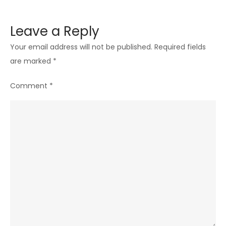
Leave a Reply
Your email address will not be published.
Required fields
are marked
*
Comment
*