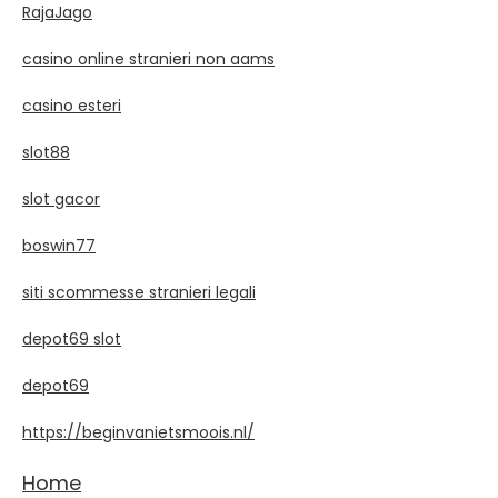
RajaJago
casino online stranieri non aams
casino esteri
slot88
slot gacor
boswin77
siti scommesse stranieri legali
depot69 slot
depot69
https://beginvanietsmoois.nl/
Home