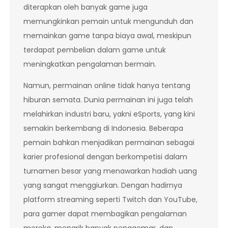
diterapkan oleh banyak game juga
memungkinkan pemain untuk mengunduh dan
memainkan game tanpa biaya awal, meskipun
terdapat pembelian dalam game untuk
meningkatkan pengalaman bermain.
Namun, permainan online tidak hanya tentang
hiburan semata. Dunia permainan ini juga telah
melahirkan industri baru, yakni eSports, yang kini
semakin berkembang di Indonesia. Beberapa
pemain bahkan menjadikan permainan sebagai
karier profesional dengan berkompetisi dalam
turnamen besar yang menawarkan hadiah uang
yang sangat menggiurkan. Dengan hadirnya
platform streaming seperti Twitch dan YouTube,
para gamer dapat membagikan pengalaman
mereka, menarik banyak penggemar, dan